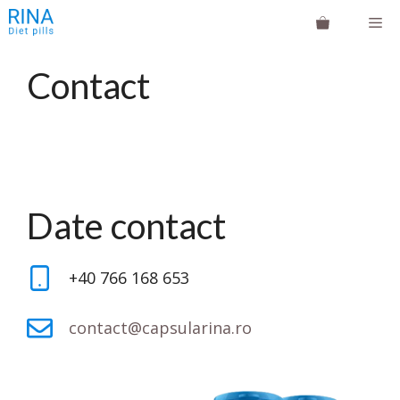
Sari
Me
la
conținut
Contact
Date contact
+40 766 168 653
contact@capsularina.ro